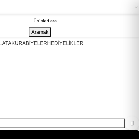
+90 536 967 48 07
Aramak
LATA
KURABİYELER
HEDİYELİKLER