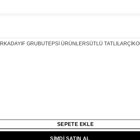
TATLIDA GÜVENIN ADI KIRKTAT
AR
KADAYIF GRUBU
TEPSİ ÜRÜNLER
SÜTLÜ TATLILAR
ÇİKO
SEPETE EKLE
ŞIMDI SATIN AL