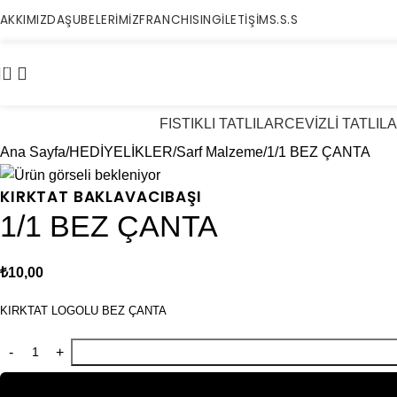
AKKIMIZDA
ŞUBELERİMİZ
FRANCHISING
İLETİŞİM
S.S.S
0
FISTIKLI TATLILAR
CEVİZLİ TATLIL
Ana Sayfa
HEDİYELİKLER
Sarf Malzeme
1/1 BEZ ÇANTA
KIRKTAT BAKLAVACIBAŞI
1/1 BEZ ÇANTA
₺
10,00
KIRKTAT LOGOLU BEZ ÇANTA