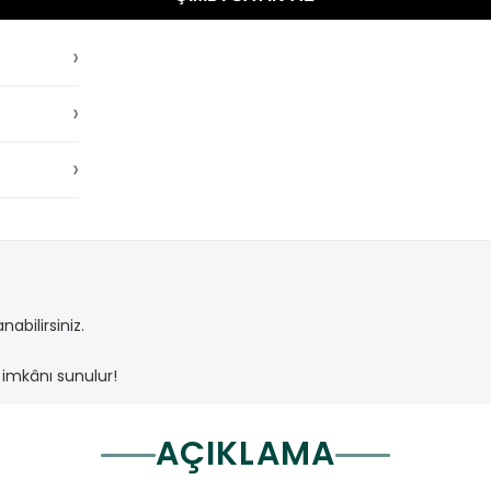
›
›
›
abilirsiniz.
imkânı sunulur!
AÇIKLAMA