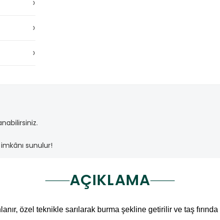
›
›
›
abilirsiniz.
imkânı sunulur!
AÇIKLAMA
nlanır, özel teknikle sarılarak burma şekline getirilir ve taş fırı