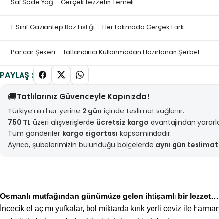
Saf Sade Yağ – Gerçek Lezzetin Temeli
1. Sınıf Gaziantep Boz Fıstığı – Her Lokmada Gerçek Fark
Pancar Şekeri – Tatlandırıcı Kullanmadan Hazırlanan Şerbet
PAYLAŞ :
🚚
Tatlılarınız Güvenceyle Kapınızda!
Türkiye’nin her yerine
2 gün
içinde teslimat sağlanır.
750 TL
üzeri alışverişlerde
ücretsiz kargo
avantajından yararlan
Tüm gönderiler
kargo sigortası
kapsamındadır.
Ayrıca, şubelerimizin bulunduğu bölgelerde
aynı gün teslimat
Osmanlı mutfağından günümüze gelen ihtişamlı bir lezzet…
İncecik el açımı yufkalar, bol miktarda kırık yerli ceviz ile harma