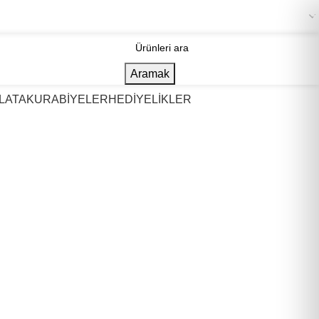
+90 536 967 48 07
Aramak
LATA
KURABİYELER
HEDİYELİKLER