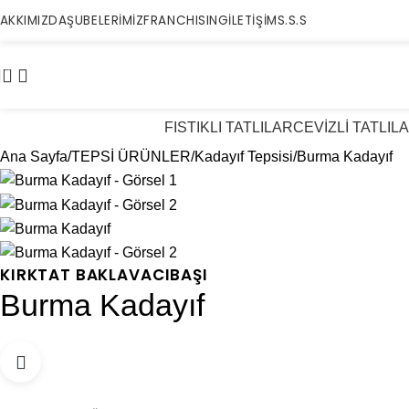
AKKIMIZDA
ŞUBELERİMİZ
FRANCHISING
İLETİŞİM
S.S.S
0
FISTIKLI TATLILAR
CEVİZLİ TATLIL
Ana Sayfa
TEPSİ ÜRÜNLER
Kadayıf Tepsisi
Burma Kadayıf
KIRKTAT BAKLAVACIBAŞI
Burma Kadayıf