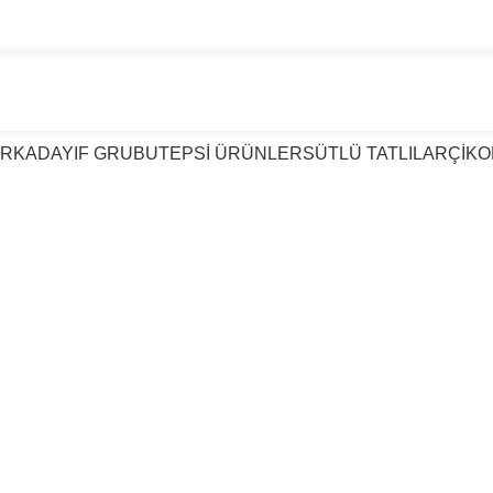
TATLIDA GÜVENIN ADI KIRKTAT
AR
KADAYIF GRUBU
TEPSİ ÜRÜNLER
SÜTLÜ TATLILAR
ÇİKO