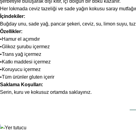
şerbetiyle buluşarak dışı kıtır, içi dolgun bir doku kazanır.
Her lokmada ceviz tazeliği ve sade yağın kokusu saray mutfağı
İçindekiler:
Buğday unu, sade yağ, pancar şekeri, ceviz, su, limon suyu, tuz
Özellikler:
•Hamur el açımıdır
•Glikoz şurubu içermez
•Trans yağ içermez
•Katkı maddesi içermez
•Koruyucu içermez
•Tüm ürünler gluten içerir
Saklama Koşulları:
Serin, kuru ve kokusuz ortamda saklayınız.