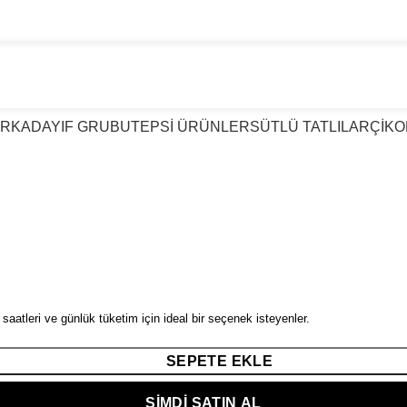
TATLIDA GÜVENIN ADI KIRKTAT
AR
KADAYIF GRUBU
TEPSİ ÜRÜNLER
SÜTLÜ TATLILAR
ÇİKO
 saatleri ve günlük tüketim için ideal bir seçenek isteyenler.
SEPETE EKLE
ŞIMDI SATIN AL