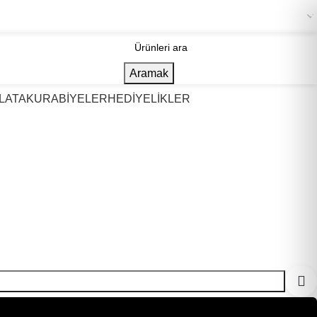
+90 536 967 48 07
Aramak
LATA
KURABİYELER
HEDİYELİKLER