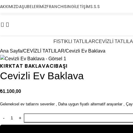
AKKIMIZDA
ŞUBELERİMİZ
FRANCHISING
İLETİŞİM
S.S.S
0
FISTIKLI TATLILAR
CEVİZLİ TATLIL
Ana Sayfa
CEVİZLİ TATLILAR
Cevizli Ev Baklava
KIRKTAT BAKLAVACIBAŞI
Cevizli Ev Baklava
₺
1.100,00
Geleneksel ev tatlarını sevenler , Daha uygun fiyatlı alternatif arayanlar , Çay