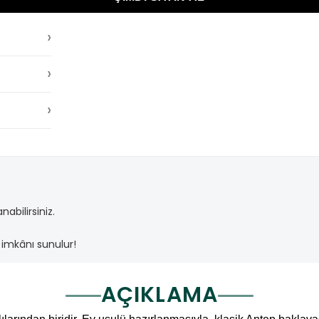
›
›
›
abilirsiniz.
imkânı sunulur!
AÇIKLAMA