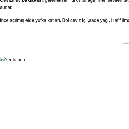
Cevizli ev baklavası
, geleneksel Türk mutfağının en sevilen tat
sunar.
ince açılmış elde yufka katları, Bol ceviz içi ,sade yağ , Hafif 