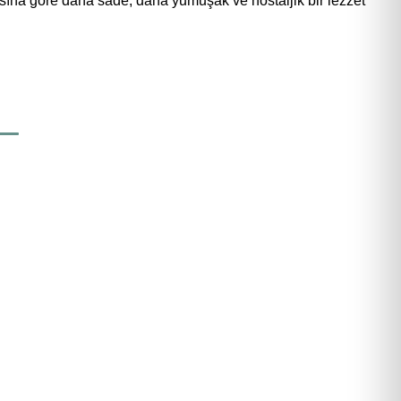
vasına göre daha sade, daha yumuşak ve nostaljik bir lezzet