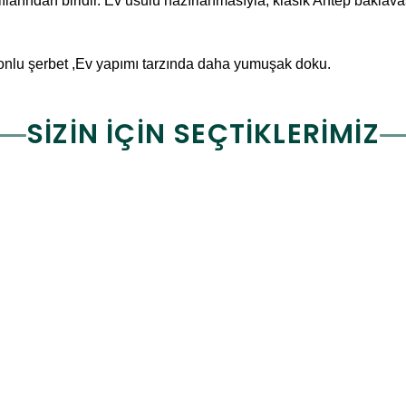
lılarından biridir. Ev usulü hazırlanmasıyla, klasik Antep bakla
limonlu şerbet ,Ev yapımı tarzında daha yumuşak doku.
SİZİN İÇİN SEÇTİKLERİMİZ